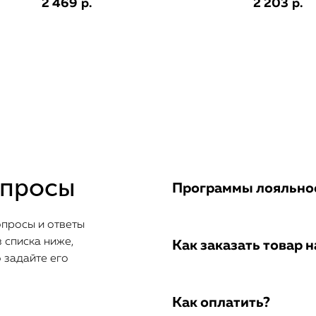
2 469
2 203
р.
р.
опросы
Программы лояльнос
опросы и ответы
 списка ниже,
Как заказать товар н
о задайте его
Как оплатить?