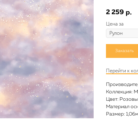
2 259
р.
Цена за
Заказать
Перейти к ко
Производител
Коллекция: M
Цвет: Розовы
Материал ос
Размер: 1,06м