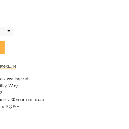
ллекции
ь: Wallsecret
ilky Way
й
новы: Флизелиновая
 х 10,05м