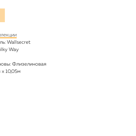
ллекции
ь: Wallsecret
ilky Way
новы: Флизелиновая
 х 10,05м