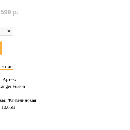
 599
р.
лекции
: Артекс
anger Fusion
вы: Флизелиновая
х 10,05м