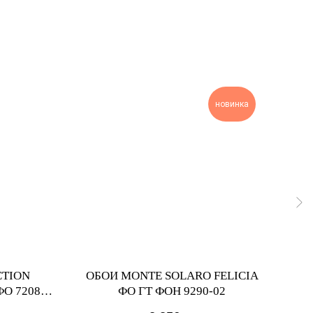
новинка
CTION
ОБОИ MONTE SOLARO FELICIA
ОБО
О 72087-
ФО ГТ ФОН 9290-02