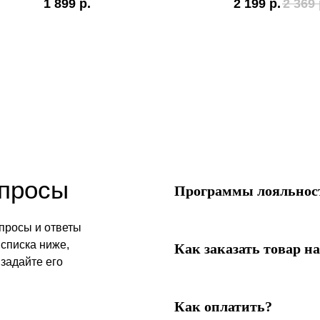
1 899
р.
2 199
р.
2 369
опросы
Программы лояльност
просы и ответы
списка ниже,
Как заказать товар на
 задайте его
Как оплатить?