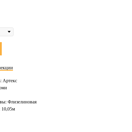
лекции
: Артекс
оми
вы: Флизелиновая
х 10,05м