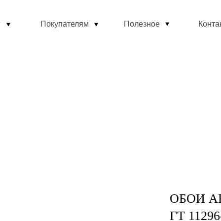
г
Покупателям
Полезное
Конта
ОБОИ А
ГТ 11296