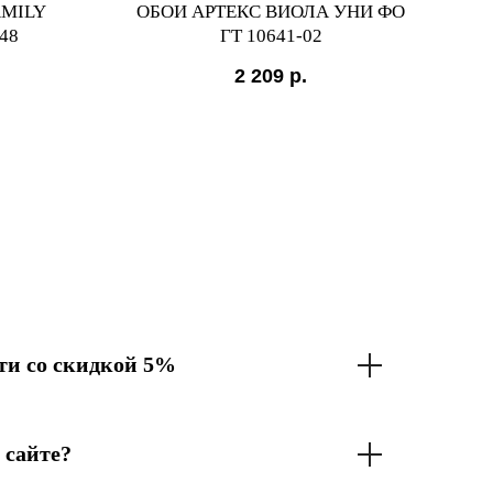
AMILY
ОБОИ АРТЕКС ВИОЛА УНИ ФО
ОБО
48
ГТ 10641-02
2 209
р.
и со скидкой 5%
 сайте?