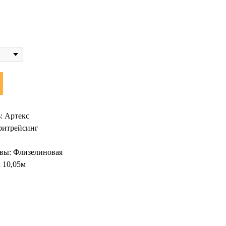
: Артекс
ритрейсинг
вы: Флизелиновая
х 10,05м