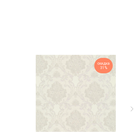
скидка
31%