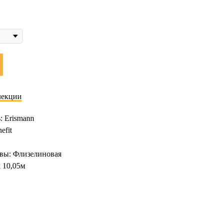
лекции
: Erismann
efit
вы: Флизелиновая
х 10,05м