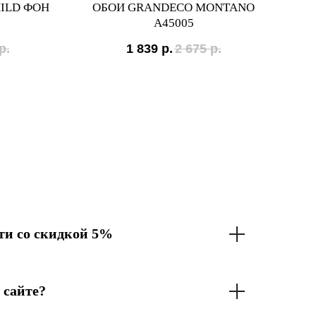
HILD ФОН
ОБОИ GRANDECO MONTANO
A45005
р.
1 839
р.
2 675
р.
и со скидкой 5%
 сайте?