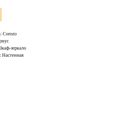
: Corozo
риус
Шкаф-зеркало
: Настенная