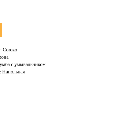
: Corozo
рона
Тумба с умывальником
: Напольная