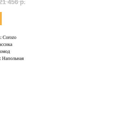
21 456
р.
: Corozo
ассика
Комод
: Напольная